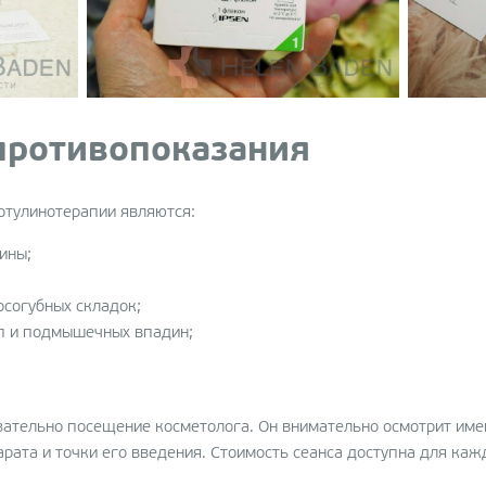
противопоказания
отулинотерапии являются:
ины;
осогубных складок;
оп и подмышечных впадин;
зательно посещение косметолога. Он внимательно осмотрит им
рата и точки его введения. Стоимость сеанса доступна для кажд