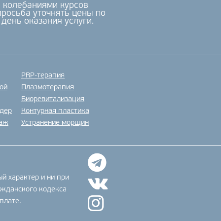
с колебаниями курсов
росьба уточнять цены по
 день оказания услуги.
PRP-терапия
кой
Плазмотерапия
Биоревитализация
едер
Контурная пластика
саж
Устранение морщин
й характер и ни при
ажданского кодекса
плате.