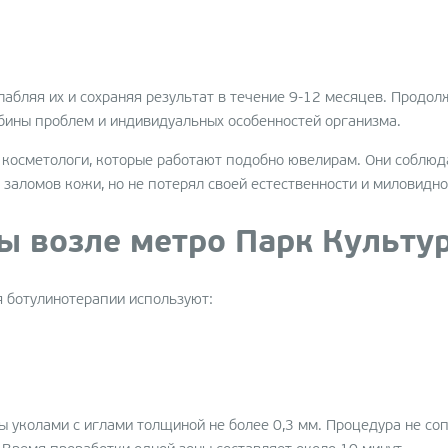
Без
Emtone: эффективное и
лип
неинвазивное лечение
ие
целлюлита
лабляя их и сохраняя результат в течение 9-12 месяцев. Продол
lo
Лазерная эпиляция
убины проблем и индивидуальных особенностей организма.
(LightSheerDUET)
косметологи, которые работают подобно ювелирам. Они соблюда
Лазерное удаление сосудов
 заломов кожи, но не потерял своей естественности и миловидно
Clear V
Ударно-волновая терапия
ы возле метро Парк Культу
на аппарате X-WAVE
EXILIS – идеальные контуры
 ботулинотерапии используют:
вашего тела в Helen Baden
ие
й
ы уколами с иглами толщиной не более 0,3 мм. Процедура не с
el