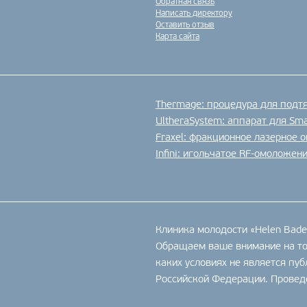
Обратная связь
Написать директору
Оставить отзыв
Карта сайта
Thermage: процедура для подт
UltheraSystem: аппарат для Sm
Fraxel: фракционное лазерное 
Infini: игольчатое RF-омоложен
Клиника молодости «Helen Bad
Обращаем ваше внимание на то,
каких условиях не является пу
Российской Федерации. Проведе