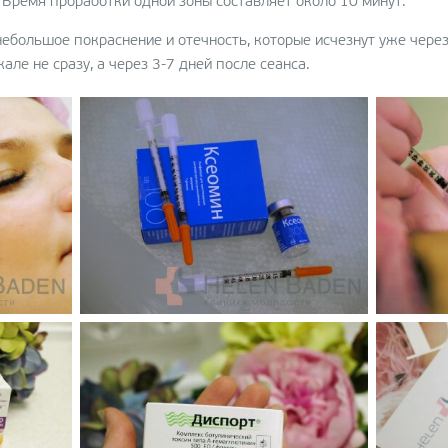
Время проработки одной зоны составляет около 10 минут.
и
ебольшое покраснение и отечность, которые исчезнут уже чере
ле не сразу, а через 3-7 дней после сеанса.
ая
 и