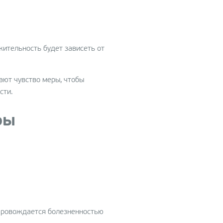
операционная PF-
осакция (Vanquish ME)
жительность будет зависеть от
ют чувство меры, чтобы
сти.
ры
опровождается болезненностью