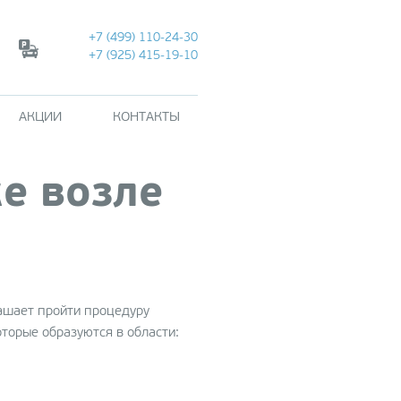
+7 (499) 110-24-30
+7 (925) 415-19-10
АКЦИИ
КОНТАКТЫ
е возле
РРЕКЦИЯ ФИГУРЫ
тразвуковой липолиз
t)
CULPT методика
троения фигуры
лашает пройти процедуру
торые образуются в области:
олиполиз (Zeltiq)
рекция фигуры на
арате VELA SHAPE