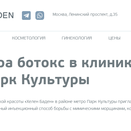
Москва, Ленинский проспект, д.35
КОСМЕТОЛОГИЯ
ГИНЕКОЛОГИЯ
ЦЕНЫ
а ботокс в клиник
ЭСТЕТИКА ЛИЦА
КО
Мезотерапия
Уль
арк Культуры
(Ulfi
Биоревитализация
ция
EMS
Гидромеханопилинг
пос
кой красоты «Хелен Баден» в районе метро Парк Культуры приг
HydraFacial
е
нный инъекционный способ борьбы с мимическими морщинами, ко
Кри
ЭСТЕТИКА ТЕЛА
Кор
ция
апп
lla
Лифтинг тела Thermage