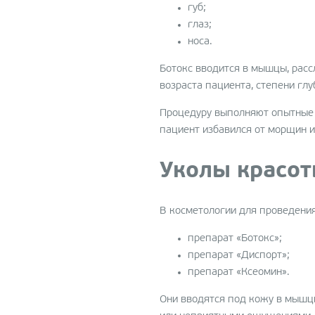
губ;
Устранение морщин
глаз;
(Ботулинотерапия)
носа.
Фракционное омоложен
Ботокс вводится в мышцы, расс
на гибридном лазере Ha
возраста пациента, степени гл
Красота и молодость с
EXILIS
Процедуру выполняют опытные 
пациент избавился от морщин и
Плацентарная терапия
(Laennec)
Уколы красот
Плазмотерапия
PRP-терапия
В косметологии для проведения
Фракционное омоложен
препарат «Ботокс»;
(FRAXEL)
препарат «Диспорт»;
Фракционный игольчаты
препарат «Ксеомин».
термолиз (Infini)
Они вводятся под кожу в мышц
Лазерный пилинг Nanope