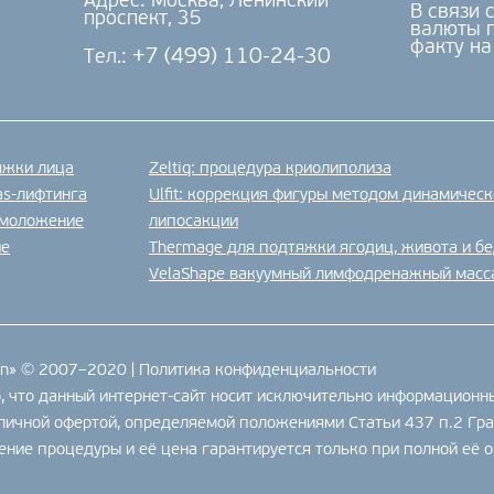
Адрес: Москва, Ленинский
В связи 
проспект, 35
валюты п
факту на
+7 (499) 110-24-30
Тел.:
яжки лица
Zeltiq: процедура криолиполиза
as-лифтинга
Ulfit: коррекция фигуры методом динамичес
омоложение
липосакции
ие
Thermage для подтяжки ягодиц, живота и б
VelaShape вакуумный лимфодренажный мас
en» © 2007–2020 |
Политика конфиденциальности
 что данный интернет-сайт носит исключительно информационны
бличной офертой, определяемой положениями Статьи 437 п.2 Гр
ние процедуры и её цена гарантируется только при полной её о