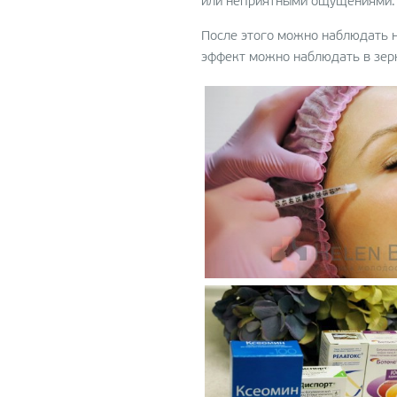
или неприятными ощущениями. 
Лазерная шлифовка кож
После этого можно наблюдать н
Micropeel
эффект можно наблюдать в зерка
Фракционная абляционн
шлифовка ProFractional
Неодимовое омоложение
лечение акне c Clear Silk
Консультация с 3D-
диагностикой LifeViz