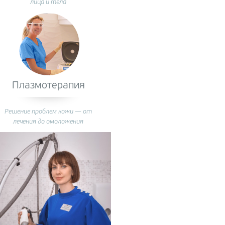
лица и тела
Плазмотерапия
Решение проблем кожи — от
лечения до омоложения