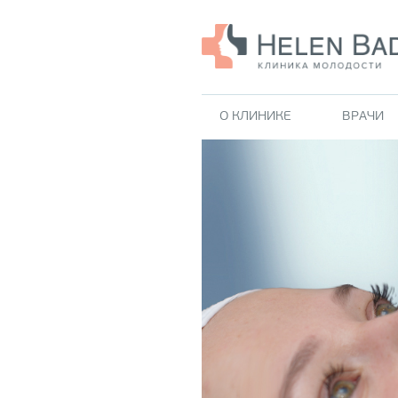
О КЛИНИКЕ
ВРАЧИ
ОМОЛОЖЕНИЕ
ЭСТЕТИЧЕСКАЯ
Фотоомоложение BBL
ГИНЕКОЛОГИЯ
(BroadBand Light)
Exilis Ultra 360 - Иннова
Ультразвуковой лифтинг
в интимном омоложении
(Ulthera)
Diva - интимное лазерно
Термоактивный лифтинг
омоложение
(Thermage)
Emsella - HIFEM стимуля
Контурная пластика
мышц тазового дна Emse