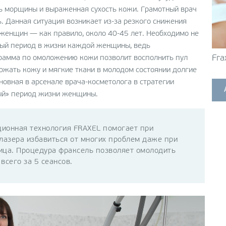
и
сь морщины и выраженная сухость кожи. Грамотный врач
ь. Данная ситуация возникает из-за резкого снижения
женщин — как правило, около 40-45 лет. Необходимо не
ая
ный период в жизни каждой женщины, ведь
Fra
рамма по омоложению кожи позволит восполнить пул
 и
ржать кожу и мягкие ткани в молодом состоянии долгие
новная в арсенале врача-косметолога в стратегии
ый» период жизни женщины.
ионная технология FRAXEL помогает при
азера избавиться от многих проблем даже при
ица. Процедура фраксель позволяет омолодить
всего за 5 сеансов.