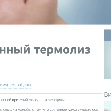
Без
Emtone: эффективное и
лип
неинвазивное лечение
ие
целлюлита
lo
Лазерная эпиляция
(LightSheerDUET)
Лазерное удаление сосудов
нный термолиз
Clear V
Ударно-волновая терапия
на аппарате X-WAVE
EXILIS – идеальные контуры
вашего тела в Helen Baden
ие
имущества
Цены
й
В
сновной критерий молодости женщины.
el
мы слышим жалобы о том, что состояние кожи ухудшилось