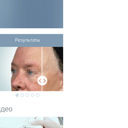
операционная PF-
осакция (Vanquish ME)
Результаты
идео