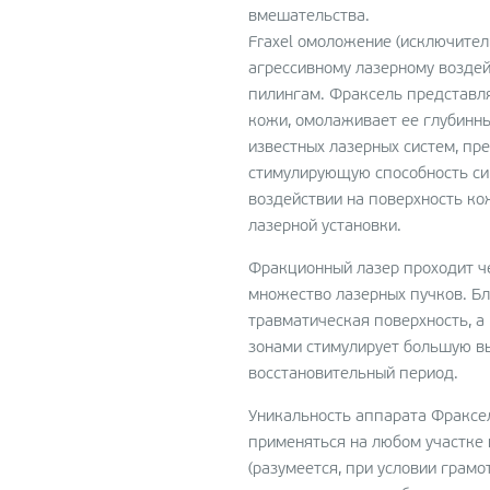
вмешательства.
Fraxel омоложение (исключител
агрессивному лазерному возде
пилингам. Фраксель представля
кожи, омолаживает ее глубинны
известных лазерных систем, п
стимулирующую способность с
воздействии на поверхность ко
лазерной установки.
Фракционный лазер проходит че
множество лазерных пучков. Бл
травматическая поверхность, 
зонами стимулирует большую вы
восстановительный период.
Уникальность аппарата Фраксе
применяться на любом участке 
(разумеется, при условии грам