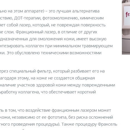
ьно на этом аппарате) – это лучшая альтернатива
йствию, ДОТ-терапии, фотоомоложению, химическим
ет собой лазер, который, не повреждая поверхность
е слои. Фракционный лазер, в отличие от других
редназначенных для омоложения кожи, имеет высокую
интезировать коллаген при минимальном травмирующем
жи. Это обусловлено техническими возможностями
рез специальный фильтр, который разбивает его на
агодаря этому, на коже не создается обширная
а наличие участков здоровой кожи между поврежденными
работку коллагена, что обеспечивает короткий
ль в том, что воздействие фракционным лазером может
кожи, независимо от ее фототипа, без риска осложнений
отного проведения процедуры). Также процедуру Фраксель