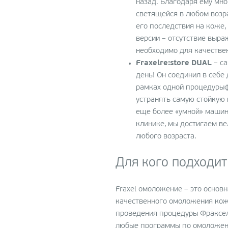
назад. Благодаря ему мно
светящейся в любом возра
его последствия на коже,
версии – отсутствие выра
необходимо для качестве
Fraxelre:store DUAL
– са
день! Он соединил в себе
рамках одной процедуры
устранять самую стойкую
еще более «умной» машин
клинике, мы достигаем в
любого возраста.
Для кого подходи
Fraxel омоложение – это основ
качественного омоложения кожи 
проведения процедуры Фраксел
любые программы по омоложен