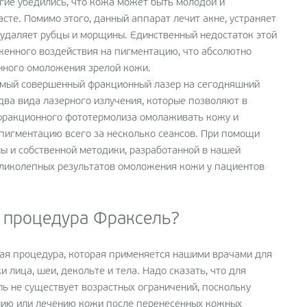
гие убедились, что кожа может быть молодой и
сте. Помимо этого, данный аппарат лечит акне, устраняет
 удаляет рубцы и морщины. Единственный недостаток этой
женного воздействия на пигментацию, что абсолютно
нного омоложения зрелой кожи.
мый совершенный фракционный лазер на сегодняшний
 два вида лазерного излучения, которые позволяют в
фракционного фототермолиза омолаживать кожу и
 пигментацию всего за несколько сеансов. При помощи
ы и собственной методики, разработанной в нашей
еликолепных результатов омоложения кожи у пациентов
т процедура Фраксель?
ная процедура, которая применяется нашими врачами для
лица, шеи, декольте и тела. Надо сказать, что для
ь не существует возрастных ограничений, поскольку
ию или лечению кожи после перенесенных кожных