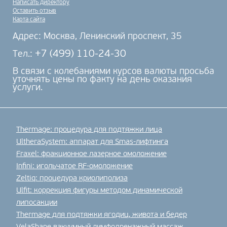
Написать директору
Оставить отзыв
Карта сайта
Адрес: Москва, Ленинский проспект, 35
+7 (499) 110-24-30
Тел.:
В связи с колебаниями курсов валюты просьба
уточнять цены по факту на день оказания
услуги.
Thermage: процедура для подтяжки лица
UltheraSystem: аппарат для Smas-лифтинга
Fraxel: фракционное лазерное омоложение
Infini: игольчатое RF-омоложение
Zeltiq: процедура криолиполиза
Ulfit: коррекция фигуры методом динамической
липосакции
Thermage для подтяжки ягодиц, живота и бедер