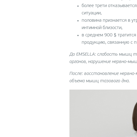
более трети отказывается
ситуации,
половина признается в ут
интимной близости,
в среднем 900 $ тратится
продукцию, связанную с 
До EMSELLA: слабость мышц та
органов, нарушение нервно-мыш
После: восстановление нервно-
объема мышц тазового дна.