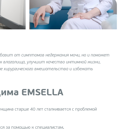
збавит от симптомов недержания мочи, но и поможет
к влагалища, улучшит качество интимной жизни,
е хирургического вмешательства и избежать
дима EMSELLA
енщина старше 40 лет сталкивается с проблемой
ся за помощью к специалистам,