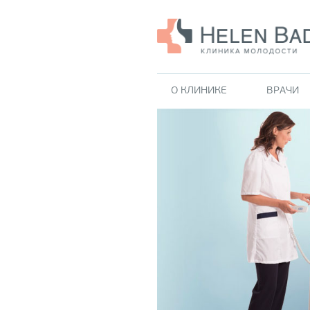
О КЛИНИКЕ
ВРАЧИ
ОМОЛОЖЕНИЕ
ЭСТЕТИЧЕСКАЯ
Фотоомоложение BBL
ГИНЕКОЛОГИЯ
(BroadBand Light)
Exilis Ultra 360 - Иннова
Ультразвуковой лифтинг
в интимном омоложении
(Ulthera)
Diva - интимное лазерно
Термоактивный лифтинг
омоложение
(Thermage)
Emsella - HIFEM стимуля
Контурная пластика
мышц тазового дна Emse