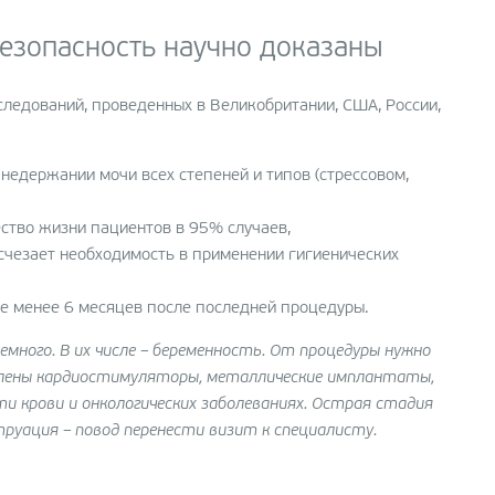
езопасность научно доказаны
следований, проведенных в Великобритании, США, России,
недержании мочи всех степеней и типов (стрессовом,
ство жизни пациентов в 95% случаев,
счезает необходимость в применении гигиенических
не менее 6 месяцев после последней процедуры.
много. В их числе – беременность. От процедуры нужно
влены кардиостимуляторы, металлические имплантаты,
и крови и онкологических заболеваниях. Острая стадия
руация – повод перенести визит к специалисту.