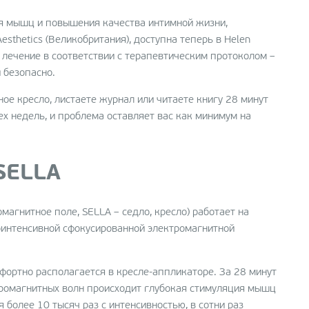
и
я мышц и повышения качества интимной жизни,
sthetics (Великобритания), доступна теперь в Helen
ая
 лечение в соответствии с терапевтическим протоколом –
 безопасно.
 и
ое кресло, листаете журнал или читаете книгу 28 минут
ех недель, и проблема оставляет вас как минимум на
SELLA
магнитное поле, SELLA – седло, кресло) работает на
оинтенсивной сфокусированной электромагнитной
ортно располагается в кресле-аппликаторе. За 28 минут
тромагнитных волн происходит глубокая стимуляция мышц
 более 10 тысяч раз с интенсивностью, в сотни раз