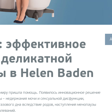
Без
Emtone: эффективное и
лип
неинвазивное лечение
ие
целлюлита
lo
Лазерная эпиляция
(LightSheerDUET)
А
: эффективное
Лазерное удаление сосудов
Clear V
 деликатной
Ударно-волновая терапия
на аппарате X-WAVE
 в Helen Baden
EXILIS – идеальные контуры
вашего тела в Helen Baden
ие
миру пришла помощь. Появилось инновационное решение
й
ы – недержания мочи и сексуальной дисфункции,
азового дна вследствие родов, наступления менопаузы
el
олеваний.