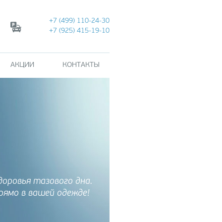
+7 (499) 110-24-30
+7 (925) 415-19-10
АКЦИИ
КОНТАКТЫ
РРЕКЦИЯ ФИГУРЫ
тразвуковой липолиз
t)
CULPT методика
троения фигуры
доровья тазового дна.
олиполиз (Zeltiq)
рямо в вашей одежде!
рекция фигуры на
арате VELA SHAPE