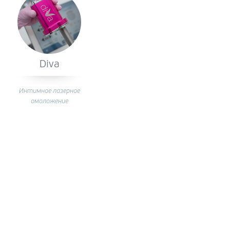
Diva
Интимное лазерное
омоложение