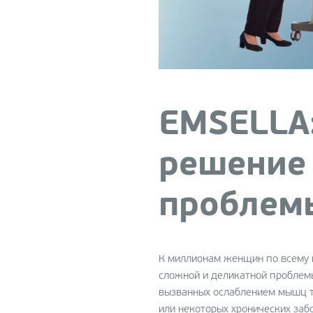
Устранение морщин
(Ботулинотерапия)
Фракционное омоложен
на гибридном лазере Ha
Красота и молодость с
EXILIS
EMSELLA
Плацентарная терапия
(Laennec)
решение
Плазмотерапия
проблемы
PRP-терапия
Фракционное омоложен
(FRAXEL)
К миллионам женщин по всему 
Фракционный игольчаты
сложной и деликатной проблем
термолиз (Infini)
вызванных ослаблением мышц т
Лазерный пилинг Nanope
или некоторых хронических заб