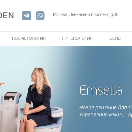
Москва, Ленинский проспект, д.35
КОСМЕТОЛОГИЯ
ГИНЕКОЛОГИЯ
ЦЕНЫ
ЭСТЕТИКА ЛИЦА
КО
Мезотерапия
Уль
(Ulfi
Биоревитализация
Emsella
ция
EMS
Гидромеханопилинг
пос
HydraFacial
е
Новое решение для з
Кри
Укрепление мышц - п
ЭСТЕТИКА ТЕЛА
Кор
ция
апп
lla
Лифтинг тела Thermage