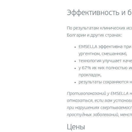
Эффективность и б
По результатам клинических ис
Болгарии и других странах:
EMSELLA эффективна при 
ургентном, смешанном),
технология улучшает каче
у 67% их них полностью и
прокладок,
результаты сохраняются 
Противопоказаний у EMSELLA не
отказаться, если вам устано
при нарушениях свертываемост
простудных заболеваний, менст
Цены