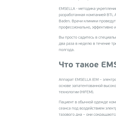
Лазерная шлифовка кож
EMSELLA - методика укреплени
Micropeel
разработанная компанией BTL Ae
Фракционная абляционн
Baden. Врачи клиники проведут
шлифовка ProFractional
профессионально, эффективно и
Неодимовое омоложение
Вы просто садитесь в специальн
лечение акне c Clear Silk
два раза в неделю в течение тр
Консультация с 3D-
полгода.
диагностикой LifeViz
Что такое EM
Аппарат EMSELLA (EM – электро
основе запатентованной высок
технологии (HIFEM).
Пациент в обычной одежде комф
сеанса под воздействием элек
тазового дна – они сокращаются