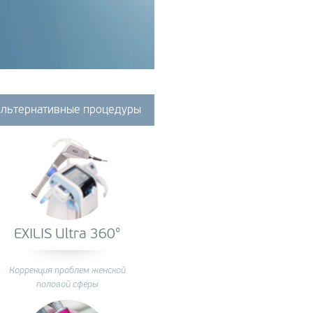
операционная PF-
осакция (Vanquish ME)
льтернативные процедуры
EXILIS Ultra 360°
Коррекция проблем женской
половой сферы