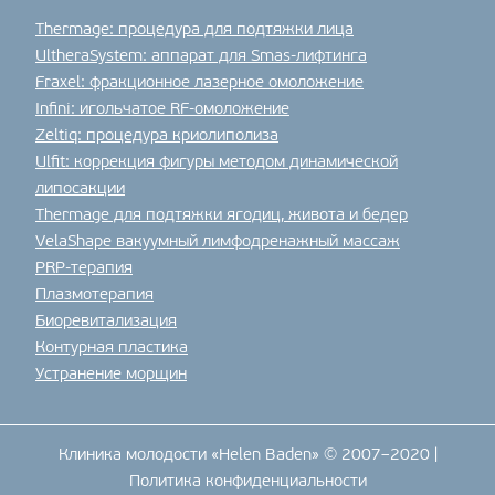
Thermage: процедура для подтяжки лица
UltheraSystem: аппарат для Smas-лифтинга
Fraxel: фракционное лазерное омоложение
Infini: игольчатое RF-омоложение
Zeltiq: процедура криолиполиза
Ulfit: коррекция фигуры методом динамической
липосакции
Thermage для подтяжки ягодиц, живота и бедер
VelaShape вакуумный лимфодренажный массаж
PRP-терапия
Плазмотерапия
Биоревитализация
Контурная пластика
Устранение морщин
Клиника молодости «Helen Baden» © 2007–2020 |
Политика конфиденциальности