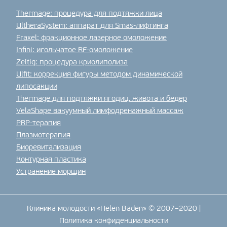
Thermage: процедура для подтяжки лица
UltheraSystem: аппарат для Smas-лифтинга
Fraxel: фракционное лазерное омоложение
Infini: игольчатое RF-омоложение
Zeltiq: процедура криолиполиза
Ulfit: коррекция фигуры методом динамической
липосакции
Thermage для подтяжки ягодиц, живота и бедер
VelaShape вакуумный лимфодренажный массаж
PRP-терапия
Плазмотерапия
Биоревитализация
Контурная пластика
Устранение морщин
Клиника молодости «Helen Baden» © 2007–2020 |
Политика конфиденциальности