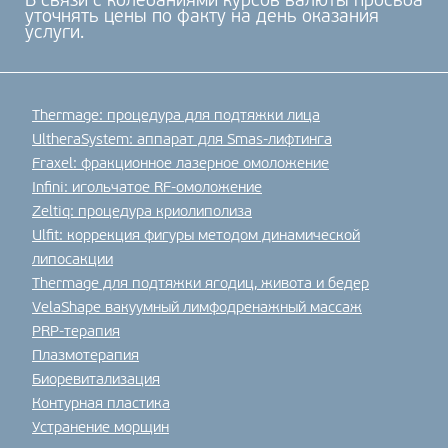
В связи с колебаниями курсов валюты просьба
уточнять цены по факту на день оказания
услуги.
Thermage: процедура для подтяжки лица
UltheraSystem: аппарат для Smas-лифтинга
Fraxel: фракционное лазерное омоложение
Infini: игольчатое RF-омоложение
Zeltiq: процедура криолиполиза
Ulfit: коррекция фигуры методом динамической
липосакции
Thermage для подтяжки ягодиц, живота и бедер
VelaShape вакуумный лимфодренажный массаж
PRP-терапия
Плазмотерапия
Биоревитализация
Контурная пластика
Устранение морщин