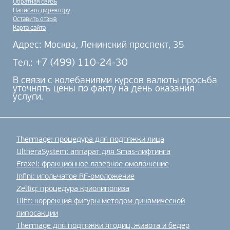
Обратная связь
Написать директору
Оставить отзыв
Карта сайта
Адрес: Москва, Ленинский проспект, 35
+7 (499) 110-24-30
Тел.:
В связи с колебаниями курсов валюты просьба
уточнять цены по факту на день оказания
услуги.
Thermage: процедура для подтяжки лица
UltheraSystem: аппарат для Smas-лифтинга
Fraxel: фракционное лазерное омоложение
Infini: игольчатое RF-омоложение
Zeltiq: процедура криолиполиза
Ulfit: коррекция фигуры методом динамической
липосакции
Thermage для подтяжки ягодиц, живота и бедер