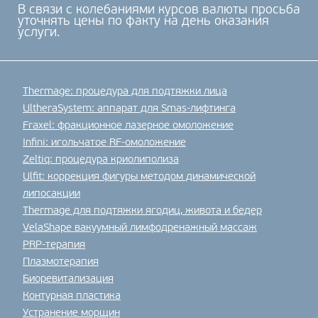
В связи с колебаниями курсов валюты просьба
уточнять цены по факту на день оказания
услуги.
Thermage: процедура для подтяжки лица
UltheraSystem: аппарат для Smas-лифтинга
Fraxel: фракционное лазерное омоложение
Infini: игольчатое RF-омоложение
Zeltiq: процедура криолиполиза
Ulfit: коррекция фигуры методом динамической
липосакции
Thermage для подтяжки ягодиц, живота и бедер
VelaShape вакуумный лимфодренажный массаж
PRP-терапия
Плазмотерапия
Биоревитализация
Контурная пластика
Устранение морщин